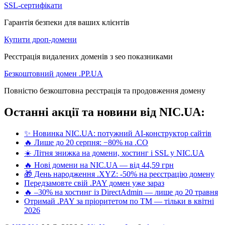
SSL-сертифікати
Гарантія безпеки для ваших клієнтів
Купити дроп-домени
Реєстрація видалених доменів з seo показниками
Безкоштовний домен .PP.UA
Повністю безкоштовна реєстрація та продовження домену
Останні акції та новини від NIC.UA:
✨ Новинка NIC.UA: потужний AI-конструктор сайтів
🔥 Лише до 20 серпня: −80% на .CO
☀️ Літня знижка на домени, хостинг і SSL у NIC.UA
🔥 Нові домени на NIC.UA — від 44,59 грн
🎁 День народження .XYZ: -50% на реєстрацію домену
Передзамовте свій .PAY домен уже зараз
🔥 –30% на хостинг із DirectAdmin — лише до 20 травня
Отримай .PAY за пріоритетом по ТМ — тільки в квітні
2026